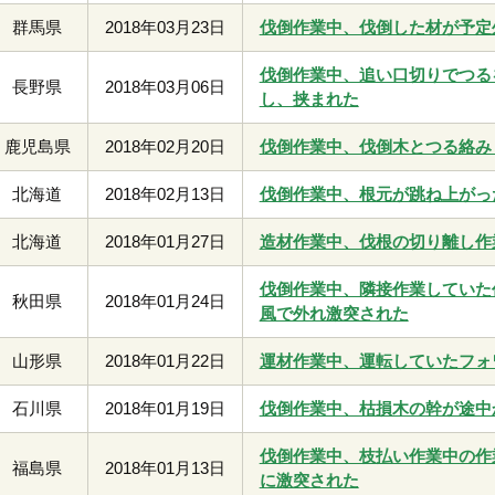
群馬県
2018年03月23日
伐倒作業中、伐倒した材が予定
伐倒作業中、追い口切りでつる
長野県
2018年03月06日
し、挟まれた
鹿児島県
2018年02月20日
伐倒作業中、伐倒木とつる絡み
北海道
2018年02月13日
伐倒作業中、根元が跳ね上がっ
北海道
2018年01月27日
造材作業中、伐根の切り離し作
伐倒作業中、隣接作業していた
秋田県
2018年01月24日
風で外れ激突された
山形県
2018年01月22日
運材作業中、運転していたフォ
石川県
2018年01月19日
伐倒作業中、枯損木の幹が途中
伐倒作業中、枝払い作業中の作
福島県
2018年01月13日
に激突された