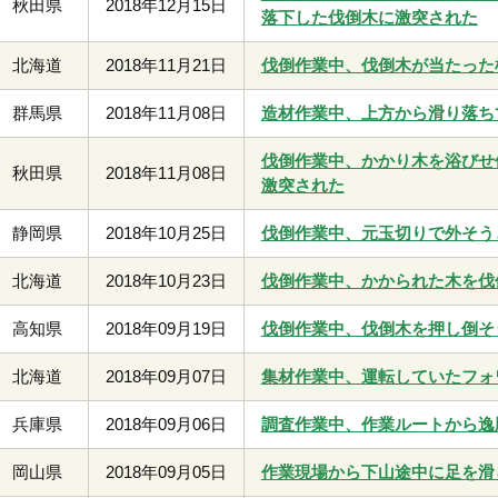
秋田県
2018年12月15日
落下した伐倒木に激突された
北海道
2018年11月21日
伐倒作業中、伐倒木が当たった
群馬県
2018年11月08日
造材作業中、上方から滑り落ち
伐倒作業中、かかり木を浴びせ
秋田県
2018年11月08日
激突された
静岡県
2018年10月25日
伐倒作業中、元玉切りで外そう
北海道
2018年10月23日
伐倒作業中、かかられた木を伐
高知県
2018年09月19日
伐倒作業中、伐倒木を押し倒そ
北海道
2018年09月07日
集材作業中、運転していたフォ
兵庫県
2018年09月06日
調査作業中、作業ルートから逸
岡山県
2018年09月05日
作業現場から下山途中に足を滑