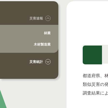
災害速報
林業
木材製造業
災害統計
都道府県、
類似災害の
調査結果に