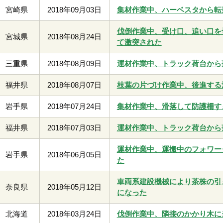
宮崎県
2018年09月03日
集材作業中、ハーベスタから転
伐倒作業中、受け口、追い口を
宮城県
2018年08月24日
て激突された
三重県
2018年08月09日
運材作業中、トラック荷台から
福井県
2018年08月07日
枝葉の片づけ作業中、後進する
岩手県
2018年07月24日
集材作業中、滑落して防護柵す
福井県
2018年07月03日
運材作業中、トラック荷台から
運材作業中、運搬中のフォワー
岩手県
2018年06月05日
た
車両系建設機械により茶株の引
奈良県
2018年05月12日
になった
北海道
2018年03月24日
伐倒作業中、隣接のかかり木に